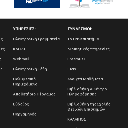
ΥΠΗΡΕΣΙΕΣ:
ΣΥΝΔΕΣΜΟΙ:
ές
Ηλεκτρονική Γραμματεία
Το Πανεπιστήμιο
δές
ΚΛΕΙΔΙ
Διοικητικές Υπηρεσίες
ς
Webmail
Erasmus+
ες
Ηλεκτρονική Τάξη
Civis
Πολυμεσικό
Ανοιχτά Μαθήματα
Περιεχόμενο
Βιβλιοθήκη & Κέντρο
Αποθετήριο Πέργαμος
Πληροφόρησης
Εύδοξος
Βιβλιοθήκη της Σχολής
Θετικών Επιστημών
Περγαμηνές
ΚΑΛΛΙΠΟΣ