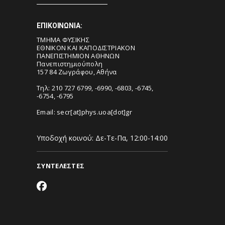
ΕΠΙΚΟΙΝΩΝΙΑ:
ΤΜΗΜΑ ΦΥΣΙΚΗΣ
ΕΘΝΙΚΟΝ ΚΑΙ ΚΑΠΟΔΙΣΤΡΙΑΚΟΝ
ΠΑΝΕΠΙΣΤΗΜΙΟΝ ΑΘΗΝΩΝ
Πανεπιστημιούπολη
157 84 Ζωγράφου, Αθήνα
Τηλ: 210 727 6799, -6990, -6803, -6745,
-6754, -6795
Email:
secr[at]phys.uoa[dot]gr
Υποδοχή κοινού: Δε-Τε-Πα, 12:00-14:00
ΣΥΝΤΕΛΕΣΤΕΣ