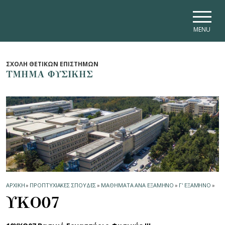
Skip to main navigation
Skip to main content
Skip to page footer
MENU
ΣΧΟΛΗ ΘΕΤΙΚΩΝ ΕΠΙΣΤΗΜΩΝ
ΤΜΗΜΑ ΦΥΣΙΚΗΣ
ΑΡΧΙΚΗ
»
ΠΡΟΠΤΥΧΙΑΚΕΣ ΣΠΟΥΔΕΣ
»
ΜΑΘΗΜΑΤΑ ΑΝΑ ΕΞΑΜΗΝΟ
»
Γ' ΕΞΑΜΗΝΟ
»
ΥΚΟ07