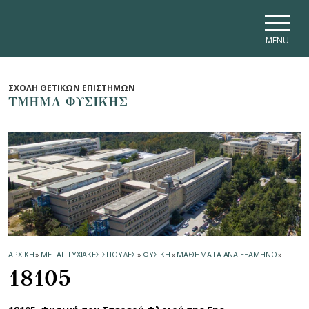
Skip to main navigation
Skip to main content
Skip to page footer
MENU
ΣΧΟΛΗ ΘΕΤΙΚΩΝ ΕΠΙΣΤΗΜΩΝ
ΤΜΗΜΑ ΦΥΣΙΚΗΣ
ΑΡΧΙΚΗ
»
ΜΕΤΑΠΤΥΧΙΑΚΕΣ ΣΠΟΥΔΕΣ
»
ΦΥΣΙΚΗ
»
ΜΑΘΗΜΑΤΑ ΑΝΑ ΕΞΑΜΗΝΟ
»
18105