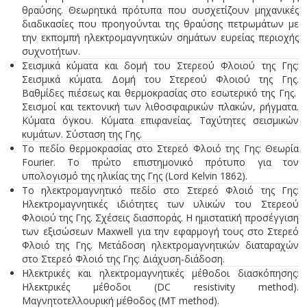
θραύσης. Θεωρητικά πρότυπα που συσχετίζουν μηχανικές
διαδικασίες που προηγούνται της θραύσης πετρωμάτων με
την εκπομπή ηλεκτρομαγνητικών σημάτων ευρείας περιοχής
συχνοτήτων.
Σεισμικά κύματα και δομή του Στερεού Φλοιού της Γης:
Σεισμικά κύματα. Δομή του Στερεού Φλοιού της Γης.
Βαθμίδες πιέσεως και θερμοκρασίας στο εσωτερικό της Γης.
Σεισμοί και τεκτονική των λιθοσφαιρικών πλακών, ρήγματα.
Κύματα όγκου. Κύματα επιφανείας. Ταχύτητες σεισμικών
κυμάτων. Σύσταση της Γης.
Το πεδίο θερμοκρασίας στο Στερεό Φλοιό της Γης: Θεωρία
Fourier. Tο πρώτο επιστημονικό πρότυπο για τον
υπολογισμό της ηλικίας της Γης (Lord Kelvin 1862).
Tο ηλεκτρομαγνητικό πεδίο στο Στερεό Φλοιό της Γης:
Ηλεκτρομαγνητικές ιδιότητες των υλικών του Στερεού
Φλοιού της Γης. Σχέσεις διασποράς. Η ημιστατική προσέγγιση
των εξισώσεων Maxwell για την εφαρμογή τους στο Στερεό
Φλοιό της Γης. Μετάδοση ηλεκτρομαγνητικών διαταραχών
στο Στερεό Φλοιό της Γης: Διάχυση-διάδοση.
Hλεκτρικές και ηλεκτρομαγνητικές μέθοδοι διασκόπησης:
Hλεκτρικές μέθοδoι (DC resistivity method).
Μαγνητοτελλουρική μέθοδος (MT method).