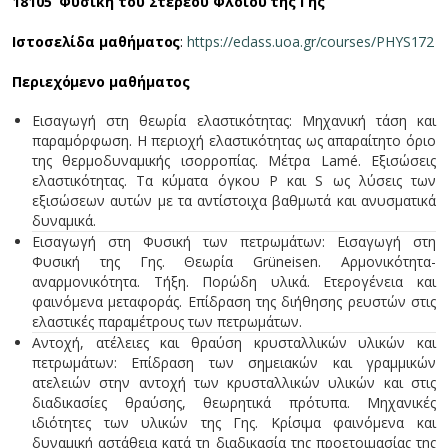
18105 Φυσική του Στερεού Φλοιού της Γης
Ιστοσελίδα μαθήματος
:
https://eclass.uoa.gr/courses/PHYS172
Περιεχόμενο μαθήματος
Εισαγωγή στη θεωρία ελαστικότητας: Μηχανική τάση και
παραμόρφωση. Η περιοχή ελαστικότητας ως απαραίτητο όριο
της θερμοδυναμικής ισορροπίας. Μέτρα Lamé. Εξισώσεις
ελαστικότητας. Τα κύματα όγκου P και S ως λύσεις των
εξισώσεων αυτών με τα αντίστοιχα βαθμωτά και ανυσματικά
δυναμικά.
Εισαγωγή στη Φυσική των πετρωμάτων: Εισαγωγή στη
Φυσική της Γης. Θεωρία Grüneisen. Αρμονικότητα-
αναρμονικότητα. Τήξη. Πορώδη υλικά. Ετερογένεια και
φαινόμενα μεταφοράς. Επίδραση της διήθησης ρευστών στις
ελαστικές παραμέτρους των πετρωμάτων.
Αντοχή, ατέλειες και θραύση κρυσταλλικών υλικών και
πετρωμάτων: Επίδραση των σημειακών και γραμμικών
ατελειών στην αντοχή των κρυσταλλικών υλικών και στις
διαδικασίες θραύσης, θεωρητικά πρότυπα. Μηχανικές
ιδιότητες των υλικών της Γης. Κρίσιμα φαινόμενα και
δυναμική αστάθεια κατά τη διαδικασία της προετοιμασίας της