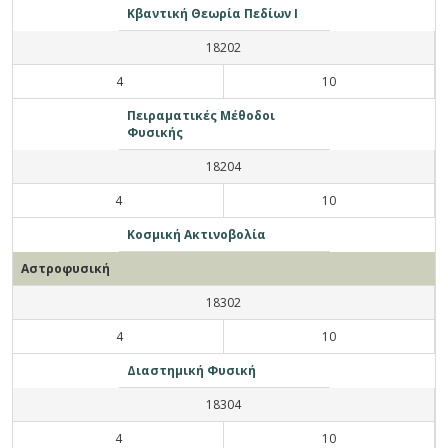
Κβαντική Θεωρία Πεδίων Ι
18202
4
10
Πειραματικές Μέθοδοι
Φυσικής
18204
4
10
Κοσμική Ακτινοβολία
Αστροφυσική
18302
4
10
Διαστημική Φυσική
18304
4
10