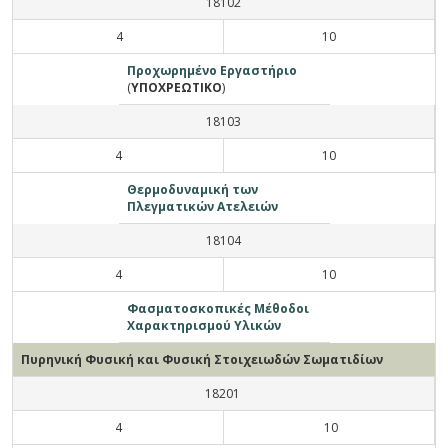
18102
4
10
Προχωρημένο Εργαστήριο
(
ΥΠΟΧΡΕΩΤΙΚΟ
)
18103
4
10
Θερμοδυναμική των
Πλεγματικών Ατελειών
18104
4
10
Φασματοσκοπικές Μέθοδοι
Χαρακτηρισμού Υλικών
Πυρηνική Φυσική και Φυσική Στοιχειωδών Σωματιδίων
18201
4
10