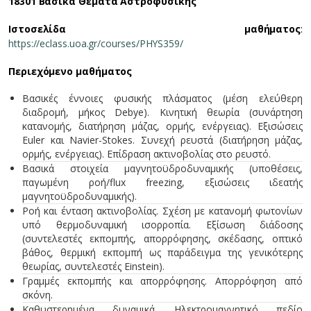
18301 Βασικά Θέματα Αστροφυσικής
Ιστοσελίδα μαθήματος
:
https://eclass.uoa.gr/courses/PHYS359/
Περιεχόμενο μαθήματος
Βασικές έννοιες φυσικής πλάσματος (μέση ελεύθερη
διαδρομή, μήκος Debye). Κινητική θεωρία (συνάρτηση
κατανομής, διατήρηση μάζας, ορμής, ενέργειας). Εξισώσεις
Euler και Navier-Stokes. Συνεχή ρευστά (διατήρηση μάζας,
ορμής, ενέργειας). Επίδραση ακτινοβολίας στο ρευστό.
Βασικά στοιχεία μαγνητοϋδροδυναμικής (υποθέσεις,
παγωμένη ροή/flux freezing, εξισώσεις ιδεατής
μαγνητοϋδροδυναμικής).
Ροή και ένταση ακτινοβολίας. Σχέση με κατανομή φωτονίων
υπό θερμοδυναμική ισορροπία. Εξίσωση διάδοσης
(συντελεστές εκπομπής, απορρόφησης, σκέδασης, οπτικό
βάθος, θερμική εκπομπή ως παράδειγμα της γενικότερης
θεωρίας, συντελεστές Einstein).
Γραμμές εκπομπής και απορρόφησης. Απορρόφηση από
σκόνη.
Καθυστερημένα δυναμικά. Ηλεκτρομαγνητικό πεδίο