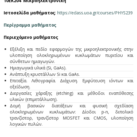
10ΕΚ204 Μικροηλεκτρονική
Ιστοσελίδα μαθήματος
:
https://eclass.uoa.gr/courses/PHYS239
Περίγραμμα μαθήματος
Περιεχόμενο μαθήματος
Εξέλιξη και πεδίο εφαρμογών της μικροηλεκτρονικής στην
υλοποίηση ολοκληρωμένων κυκλωμάτων πυριτίου και
σύνθετων ημιαγωγών.
Ημιαγωγικά υλικά (Si, GaAs).
Ανάπτυξη κρυστάλλων Si και GaAs.
Επιταξία. Λιθογραφία. Διάχυση. Εμφύτευση ιόντων και
οξείδωση.
Διεργασίες χάραξης (etching) και μέθοδοι εναπόθεσης
υλικών (επιμετάλλωση).
Δομή βασικών διατάξεων και φυσική σχεδίαση
ολοκληρωμένων κυκλωμάτων: Δίοδοι p-n, διπολικό
τρανζίστορ, τρανζίστορ MOSFET και CMOS, υλοποίηση
λογικών πυλών.